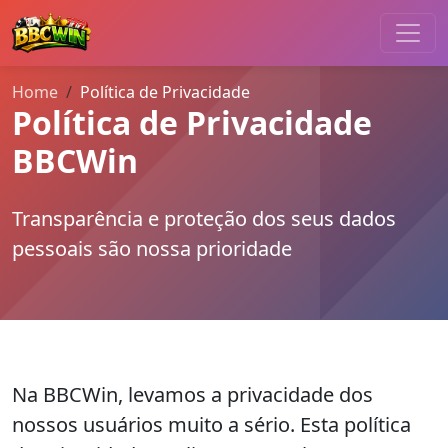
Home
Política de Privacidade
Política de Privacidade
BBCWin
Transparência e proteção dos seus dados
pessoais são nossa prioridade
Na BBCWin, levamos a privacidade dos
nossos usuários muito a sério. Esta política