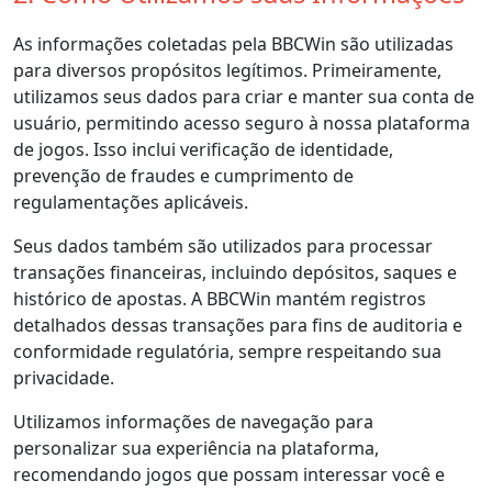
As informações coletadas pela BBCWin são utilizadas
para diversos propósitos legítimos. Primeiramente,
utilizamos seus dados para criar e manter sua conta de
usuário, permitindo acesso seguro à nossa plataforma
de jogos. Isso inclui verificação de identidade,
prevenção de fraudes e cumprimento de
regulamentações aplicáveis.
Seus dados também são utilizados para processar
transações financeiras, incluindo depósitos, saques e
histórico de apostas. A BBCWin mantém registros
detalhados dessas transações para fins de auditoria e
conformidade regulatória, sempre respeitando sua
privacidade.
Utilizamos informações de navegação para
personalizar sua experiência na plataforma,
recomendando jogos que possam interessar você e