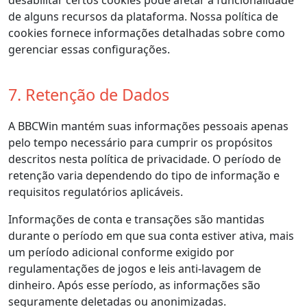
desabilitar certos cookies pode afetar a funcionalidade
de alguns recursos da plataforma. Nossa política de
cookies fornece informações detalhadas sobre como
gerenciar essas configurações.
7. Retenção de Dados
A BBCWin mantém suas informações pessoais apenas
pelo tempo necessário para cumprir os propósitos
descritos nesta política de privacidade. O período de
retenção varia dependendo do tipo de informação e
requisitos regulatórios aplicáveis.
Informações de conta e transações são mantidas
durante o período em que sua conta estiver ativa, mais
um período adicional conforme exigido por
regulamentações de jogos e leis anti-lavagem de
dinheiro. Após esse período, as informações são
seguramente deletadas ou anonimizadas.