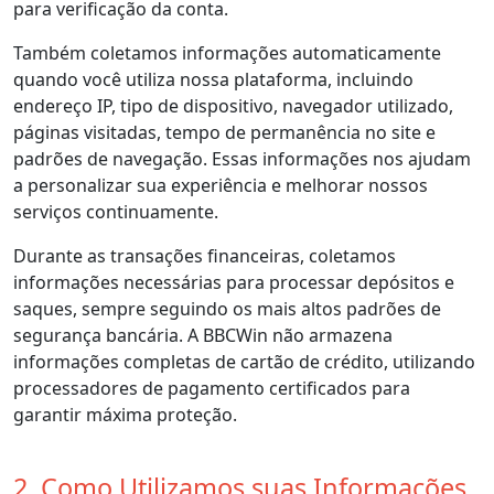
para verificação da conta.
Também coletamos informações automaticamente
quando você utiliza nossa plataforma, incluindo
endereço IP, tipo de dispositivo, navegador utilizado,
páginas visitadas, tempo de permanência no site e
padrões de navegação. Essas informações nos ajudam
a personalizar sua experiência e melhorar nossos
serviços continuamente.
Durante as transações financeiras, coletamos
informações necessárias para processar depósitos e
saques, sempre seguindo os mais altos padrões de
segurança bancária. A BBCWin não armazena
informações completas de cartão de crédito, utilizando
processadores de pagamento certificados para
garantir máxima proteção.
2. Como Utilizamos suas Informações