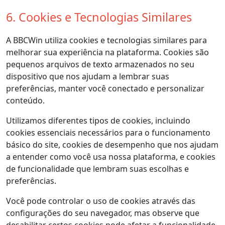
6. Cookies e Tecnologias Similares
A BBCWin utiliza cookies e tecnologias similares para
melhorar sua experiência na plataforma. Cookies são
pequenos arquivos de texto armazenados no seu
dispositivo que nos ajudam a lembrar suas
preferências, manter você conectado e personalizar
conteúdo.
Utilizamos diferentes tipos de cookies, incluindo
cookies essenciais necessários para o funcionamento
básico do site, cookies de desempenho que nos ajudam
a entender como você usa nossa plataforma, e cookies
de funcionalidade que lembram suas escolhas e
preferências.
Você pode controlar o uso de cookies através das
configurações do seu navegador, mas observe que