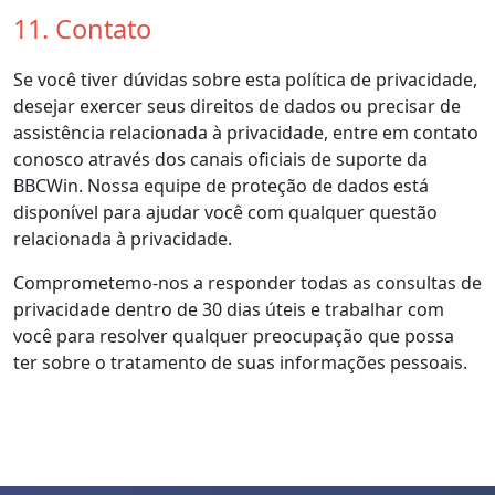
11. Contato
Se você tiver dúvidas sobre esta política de privacidade,
desejar exercer seus direitos de dados ou precisar de
assistência relacionada à privacidade, entre em contato
conosco através dos canais oficiais de suporte da
BBCWin. Nossa equipe de proteção de dados está
disponível para ajudar você com qualquer questão
relacionada à privacidade.
Comprometemo-nos a responder todas as consultas de
privacidade dentro de 30 dias úteis e trabalhar com
você para resolver qualquer preocupação que possa
ter sobre o tratamento de suas informações pessoais.